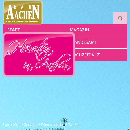
START
MAGAZIN
SERVICE
STANDESAMT
KIRCHE
HOCHZEIT A–Z
Startseite
Service
Dienstleister
Tanzen